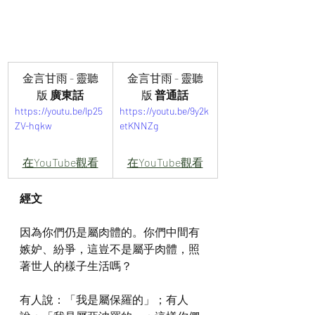
金言甘雨 - 靈聽
金言甘雨 - 靈聽
版
 廣東話
版
 普通話
https://youtu.be/lp25
https://youtu.be/9y2k
ZV-hqkw
etKNNZg
在YouTube觀看
在YouTube觀看
經文
因為你們仍是屬肉體的。你們中間有
嫉妒、紛爭，這豈不是屬乎肉體，照
著世人的樣子生活嗎？
有人說：「我是屬保羅的」；有人