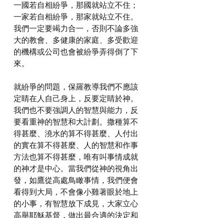
一國若自相紛爭，那國就站立不住；
一家若自相紛爭，那家就站立不住。
我們一定要竭力合一，否則不論多強
大的教會、多健康的家庭、多受歡迎
的機構或公司也會被紛爭弄得倒了下
來。
就紛爭的問題，保羅教導我們不應該
定睛在人自己身上，反要定睛於神。
我們也不要強調人的智慧與能力，反
要看重神的智慧和大計劃。撒種算不
得甚麼、澆水的算不得甚麼、人付出
的實在算不得甚麼、人的智慧和作事
方法也算不得甚麼，唯有叫事情成就
的神才是中心。當我們從神的視角出
發，如鷹從高處鳥瞰事情，我們便會
看得到大局，不會像小雞著眼於地上
的小事，有智慧放下成見，大家立心
高舉耶穌基督，做出最合適的決定和