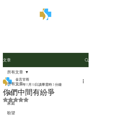
金言甘雨
文章
所有文章
金言甘雨
所有文章
2024年11月19日
讀畢需時 3 分鐘
你們中間有紛爭
職場
評等為 NaN（最高為 5 顆星）。
家庭
盼望