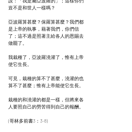
說：「我是屬亞波羅的」；這樣你們
豈不是和世人一樣嗎？
亞波羅算甚麼？保羅算甚麼？我們都
是上帝的執事，藉著我們，你們信
了；這不過是照著主給各人的恩賜去
做罷了。
我栽種了，亞波羅澆灌了，惟有上帝
使它生長。
可見，栽種的算不了甚麼，澆灌的也
算不了甚麼；惟有上帝能使它生長。
栽種的和澆灌的都是一樣，但將來各
人要照自己的勞苦得到自己的報酬。 
(哥林多前書3：3-8)