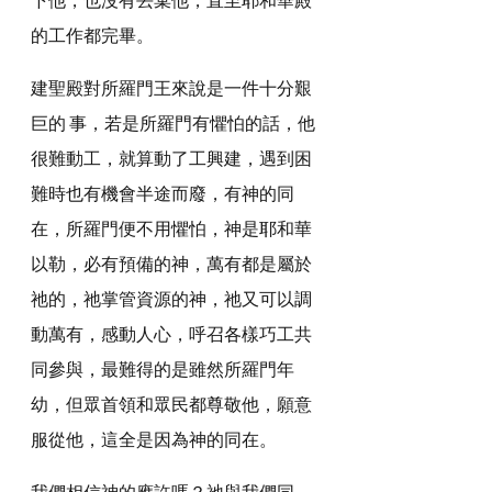
的工作都完畢。
建聖殿對所羅門王來說是一件十分艱
巨的 事，若是所羅門有懼怕的話，他
很難動工，就算動了工興建，遇到困
難時也有機會半途而廢，有神的同
在，所羅門便不用懼怕，神是耶和華
以勒，必有預備的神，萬有都是屬於
祂的，祂掌管資源的神，祂又可以調
動萬有，感動人心，呼召各樣巧工共
同參與，最難得的是雖然所羅門年
幼，但眾首領和眾民都尊敬他，願意
服從他，這全是因為神的同在。
我們相信神的應許嗎？祂與我們同