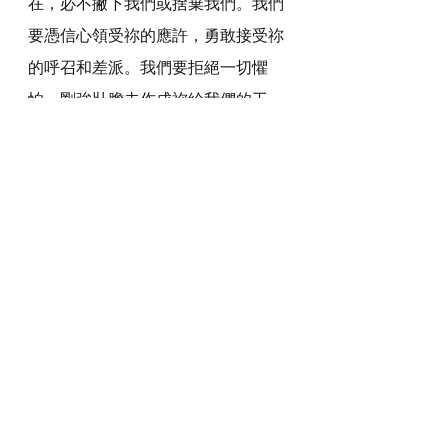
在，必不撇下我們或捨棄我們。我們
要憑信心領受祢的應許，勇敢接受祢
的呼召和差派。我們要拒絕一切懼
怕，剛強壯膽去作成祢給我們的工，
交託給我們的使命。
感謝神，奉主耶穌基督的聖名祈求，
阿們。
詩歌推介
https://youtu.be/v5wnpajW6jo
*瀏覽者可揀選在此影片的原本來源觀
看影片 (影片來源: 