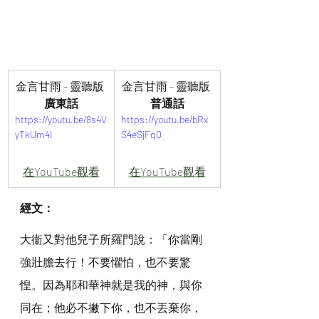
金言甘雨 - 靈聽版 
金言甘雨 - 靈聽版 
廣東話
普通話
https://youtu.be/8s4V
https://youtu.be/bRx
yTkUm4I
S4eSjFqQ
在YouTube觀看
在YouTube觀看
經文：
大衞又對他兒子所羅門說：「你當剛
強壯膽去行！不要懼怕，也不要驚
惶。因為耶和華神就是我的神，與你
同在；他必不撇下你，也不丟棄你，