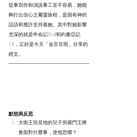
從事寫作和演說事工並不容易，她能
夠行出信心之屬靈旅程，是因有神的
話語和應許支持着她。其中對她影響
尤深的就是申命記31:8和約書亞記
1:5，正好是今天「金言甘雨」分享的
經文。
默想與反思
大衛王預見他的兒子所羅門王將
會面對什麼事，使他恐懼？