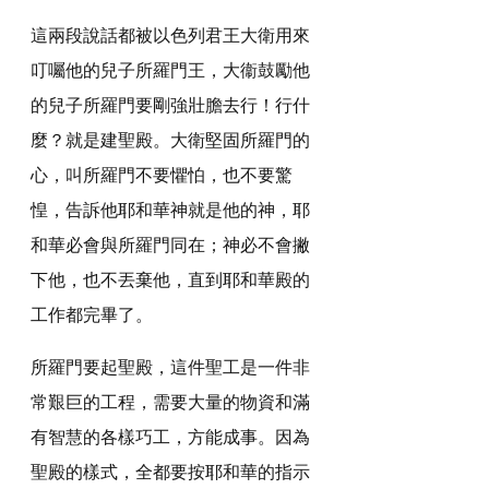
這兩段說話都被以色列君王大衛用來
叮囑他的兒子所羅門王，大衞鼓勵他
的兒子所羅門要剛強壯膽去行！行什
麼？就是建聖殿。大衛堅固所羅門的
心，叫所羅門不要懼怕，也不要驚
惶，告訴他耶和華神就是他的神，耶
和華必會與所羅門同在；神必不會撇
下他，也不丟棄他，直到耶和華殿的
工作都完畢了。
所羅門要起聖殿，這件聖工是一件非
常艱巨的工程，需要大量的物資和滿
有智慧的各樣巧工，方能成事。因為
聖殿的樣式，全都要按耶和華的指示