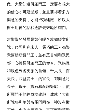
做。大衛知道所羅門王一定要有很大
的信心才可建聖殿，並且要得着多方
樂意的支持，才能成功建殿，所以大
衛王用神的話和應許去鼓勵所羅門。
建聖殿的發展是如何呢？就如經文所
說：祭司和利未人、靈巧的工人都樂
意幫助所羅門王，並有眾首領和眾民
都一心聽從所羅門王的命令。眾族長
和以色列各支派的首領、千夫長、百
夫長，並監管王工的官長，都樂意將
金子、銀子、寶石和銅鐵等獻上，使
所羅門王能夠成功建殿，成就了大衛
所說耶和華與所羅門同在；神沒有撇
下他，也沒有丟棄他，直至耶和華殿