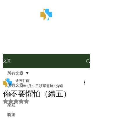
金言甘雨
文章
所有文章
金言甘雨
所有文章
2023年7月30日
讀畢需時 3 分鐘
你不要懼怕（續五）
職場
評等為 NaN（最高為 5 顆星）。
家庭
盼望