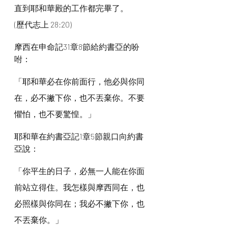
直到耶和華殿的工作都完畢了。
(歷代志上 28:20)
摩西在申命記31章8節給約書亞的吩
咐：
「耶和華必在你前面行，他必與你同
在，必不撇下你，也不丟棄你。不要
懼怕，也不要驚惶。」
耶和華在約書亞記1章5節親口向約書
亞說：
「你平生的日子，必無一人能在你面
前站立得住。我怎樣與摩西同在，也
必照樣與你同在；我必不撇下你，也
不丟棄你。」