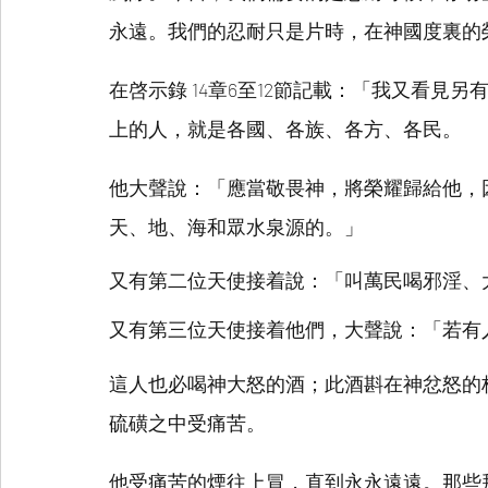
永遠。我們的忍耐只是片時，在神國度裏的
在啓示錄 14章6至12節記載：「我又看見
上的人，就是各國、各族、各方、各民。
他大聲說：「應當敬畏神，將榮耀歸給他，
天、地、海和眾水泉源的。」
又有第二位天使接着說：「叫萬民喝邪淫、
又有第三位天使接着他們，大聲說：「若有
這人也必喝神大怒的酒；此酒斟在神忿怒的
硫磺之中受痛苦。
他受痛苦的煙往上冒，直到永永遠遠。那些