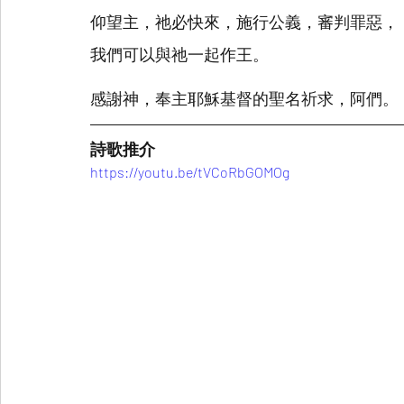
仰望主，祂必快來，施行公義，審判罪惡，
我們可以與祂一起作王。
感謝神，奉主耶穌基督的聖名祈求，阿們。
詩歌推介
https://youtu.be/tVCoRbGOMOg