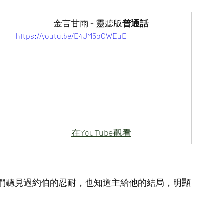
金言甘雨 - 靈聽版
普通話
https://youtu.be/E4JM5oCWEuE
在YouTube觀看
們聽見過約伯的忍耐，也知道主給他的結局，明顯