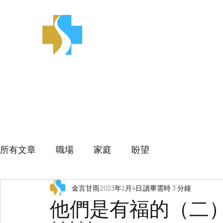
金言甘雨
所有文章
職場
家庭
盼望
金言甘雨
2023年2月4日
讀畢需時 3 分鐘
他們是有福的（二