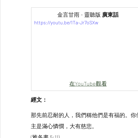
金言甘雨 - 靈聽版 
廣東話
https://youtu.be/1Ta-Jr7oSXw
在YouTube觀看
經文：
那先前忍耐的人，我們稱他們是有福的。你
主是滿心憐憫，大有慈悲。
(雅各書 5:11)