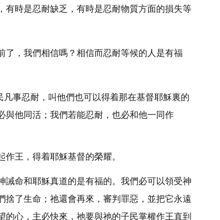
，有時是忍耐缺乏，有時是忍耐物質方面的損失等
前了，我們相信嗎？相信而忍耐等候的人是有福
為選民凡事忍耐，叫他們也可以得着那在基督耶穌裏的
必與他同活；我們若能忍耐，也必和他一同作
起作王，得着耶穌基督的榮耀。
神誡命和耶穌真道的是有福的。我們必可以領受神
們捨了生命；祂還會再來，審判罪惡，並把它永遠
望的心，主必快來，祂要與祂的子民掌權作王直到