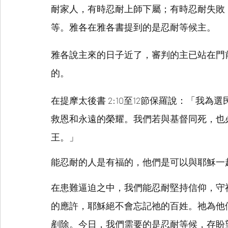
耐家人，有時忍耐上師下屬；有時忍耐失敗
等。雅各在雅各書提到的是忍耐等候主。
雅各說主來的日子近了，審判的主已站在門
的。
在提摩太後書 2:10至12節保羅說：「我
救恩和永遠的榮耀。我們若與基督同死，也
王。」
能忍耐的人是有福的，他們是可以與耶穌一
在患難逼迫之中，我們能忍耐堅持信仰，守
的應許，耶穌絕不會忘記祂的百姓。祂為他
剷除。今日，我們需要的是忍耐等候，存盼