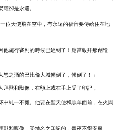
榮耀卻是永遠。
另有一位天使飛在空中，有永遠的福音要傳給住在地
因他施行審判的時候已經到了！應當敬拜那創造
大怒之酒的巴比倫大城傾倒了，傾倒了！」
人拜獸和獸像，在額上或在手上受了印記，
杯中純一不雜。他要在聖天使和羔羊面前，在火與
拜獸和獸像，受牠名之印記的，晝夜不得安寧。」