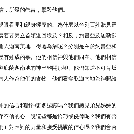
信，所發的怨言，擊殺他們。
親眼看見和親身經歷的。為什麼以色列百姓聽見匯
嚷着要另立首領返回埃及？相反，約書亞及迦勒卻
進入迦南美地，得地為業呢？分別是在於約書亞和
豈有難成的事。他們相信神與他們同在、他們相信
道庇蔭迦南地的神已離開那地、他們知道不可背叛
南人作為他們的食物、他們看奪取迦南地為神賜給
神的信心和對神更多認識嗎？我們聽見弟兄姊妹的
存不信的心，說這些都是恰巧或僥倖呢？我們有否
們面對困難的力量和接受挑戰的信心嗎？我們會否