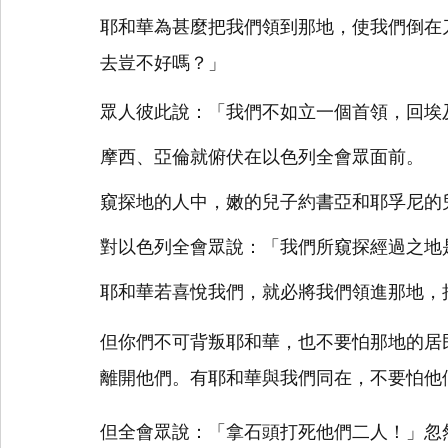
耶和華為甚麼把我們領到那地，使我們倒在
去豈不好嗎？」
眾人彼此說：「我們不如立一個首領，回埃
摩西、亞倫就俯伏在以色列全會眾面前。
窺探地的人中，嫩的兒子約書亞和耶孚尼的
對以色列全會眾說：「我們所窺探經過之地
耶和華若喜悅我們，就必將我們領進那地，
但你們不可背叛耶和華，也不要怕那地的居
離開他們。有耶和華與我們同在，不要怕他
但全會眾說：「拿石頭打死他們二人！」忽