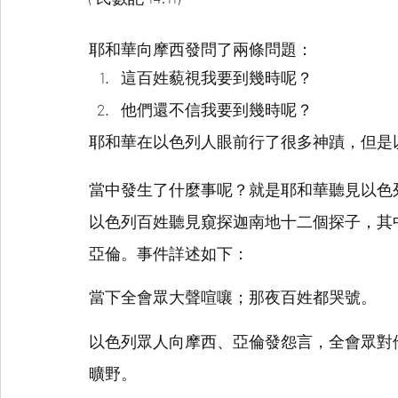
耶和華向摩西發問了兩條問題：
這百姓藐視我要到幾時呢？
他們還不信我要到幾時呢？
耶和華在以色列人眼前行了很多神蹟，但是
當中發生了什麼事呢？就是耶和華聽見以色列百
以色列百姓聽見窺探迦南地十二個探子，其
亞倫。事件詳述如下：
當下全會眾大聲喧嚷；那夜百姓都哭號。
以色列眾人向摩西、亞倫發怨言，全會眾對
曠野。