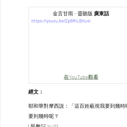
金言甘雨 - 靈聽版 
廣東話
https://youtu.be/Zp6fhLBXu4I
在YouTube觀看
經文：
耶和華對摩西說：「這百姓藐視我要到幾時
要到幾時呢？
( 民數記 14:11)