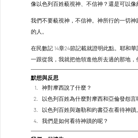
像以色列百姓藐視神、不信神？還是可以像
我們不要藐視神，不信神。神所行的一切神
的人。
在民數記 14章24節記載就證明此點。耶
一跟從我，我就把他領進他所去過的那地，
默想與反思
神對摩西說了什麼？
以色列百姓為什麼對摩西和亞倫發怨言
以色列百姓與迦勒和約書亞在看待神蹟
我們是如何看待神蹟的呢？