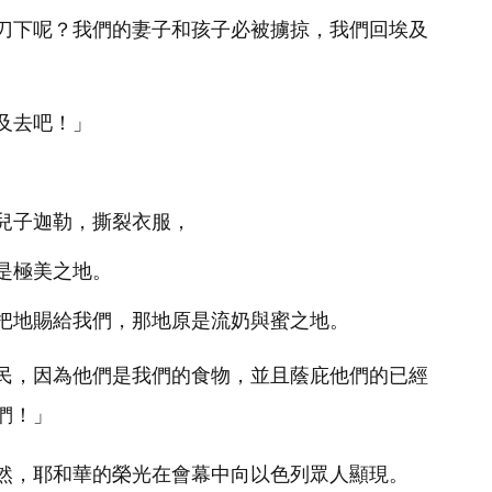
刀下呢？我們的妻子和孩子必被擄掠，我們回埃及
及去吧！」
兒子迦勒，撕裂衣服，
是極美之地。
把地賜給我們，那地原是流奶與蜜之地。
民，因為他們是我們的食物，並且蔭庇他們的已經
們！」
然，耶和華的榮光在會幕中向以色列眾人顯現。