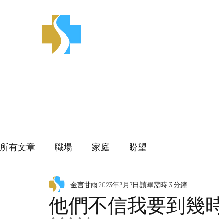
金言甘雨
所有文章
職場
家庭
盼望
金言甘雨
2023年3月7日
讀畢需時 3 分鐘
他們不信我要到幾