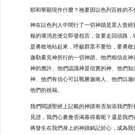
耶和華顯現作什麼？祂要因以色列百姓的不
神在以色列人中間行了一切神蹟是眾人曾經
報的壞消息便立即發怨言，並要走回頭路，
是勇敢地站起來，呼籲群眾不要怕，要勇敢
迦勒看見神所行的一切神蹟、他們相信在神
神的應許、他們認識神是信實的神、他們知
神、他們有信心可以戰勝迦南人、他們以迦
他們的祝福。
我們閱讀聖經上記載的神蹟有否加添我們對
見證，我們心裏會否渴慕得着呢？還是我們
將發生在我們身上的神蹟銘記於心，成為我