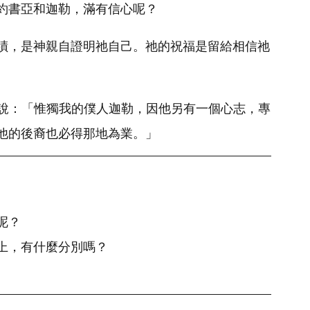
約書亞和迦勒，滿有信心呢？
蹟，是神親自證明祂自己。祂的祝福是留給相信祂
和華說：「惟獨我的僕人迦勒，因他另有一個心志，專
他的後裔也必得那地為業。」
呢？
上，有什麼分別嗎？