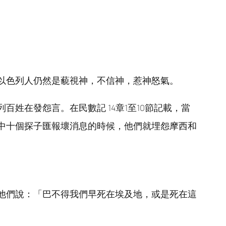
以色列人仍然是藐視神，不信神，惹神怒氣。
姓在發怨言。在民數記 14章1至10節記載，當
中十個探子匯報壞消息的時候，他們就埋怨摩西和
他們說：「巴不得我們早死在埃及地，或是死在這