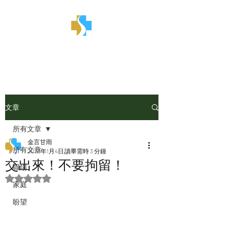
金言甘雨
文章
所有文章
金言甘雨
所有文章
2023年1月4日
讀畢需時 3 分鐘
交出來！不要拘留！
職場
評等為 NaN（最高為 5 顆星）。
家庭
盼望