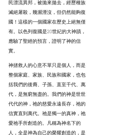
民漂流異邦，被拋來拋去，經歷種族
滅絕屠殺，幾瀕湮沒，但仍然能夠復
國！這樣的一個國家在歷史上絕無僅
有。以色列復國是20世紀的大神蹟，
應驗了聖經的預言，證明了神的信
實。
神拯救人的心意不單只是個人，而是
整個家庭、家族、民族和國家，也包
括我們的後裔、子孫、直至千代、萬
代，是無窮無盡的。我們的神是世世
代代的神，祂的慈愛永遠長存，祂的
信實直到萬代。祂是獨一的真神，祂
愛祂手所創造的。凡稱為神名下的
人，全是神為自己的榮耀創造的，是