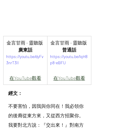
金言甘雨 - 靈聽版 
金言甘雨 - 靈聽版 
廣東話
普通話
https://youtu.be/dyFv
https://youtu.be/lqH8
3nrT3II
p8-eBFU
在YouTube觀看
在YouTube觀看
經文：
不要害怕，因我與你同在！我必領你
的後裔從東方來，又從西方招聚你。
我要對北方說：『交出來！』對南方