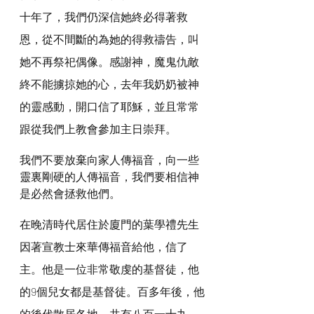
十年了，我們仍深信她終必得著救
恩，從不間斷的為她的得救禱告，叫
她不再祭祀偶像。感謝神，魔鬼仇敵
終不能擄掠她的心，去年我奶奶被神
的靈感動，開口信了耶穌，並且常常
跟從我們上教會參加主日崇拜。
我們不要放棄向家人傳福音，向一些
靈裏剛硬的人傳福音，我們要相信神
是必然會拯救他們。
在晚清時代居住於廈門的葉學禮先生
因著宣教士來華傳福音給他，信了
主。他是一位非常敬虔的基督徒，他
的9個兒女都是基督徒。百多年後，他
的後代散居各地，共有八百一十九