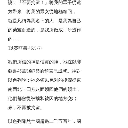
說：『不要拘留！』將我的眾子從遠
方帶來，將我的眾女從地極領回，
就是凡稱為我名下的人，是我為自己
的榮耀創造的，是我所做成、所造作
的。」
(以賽亞書 43:5-7)
我們所信的神是信實的神，祂在以賽
亞書43章5至7節的預言已成就。神對
以色列說：祂必領以色列的後裔從東
南西北，四方八面領回他們的領土，
他們都會從被擄和被囚的地方交出
來，不再被拘留。
以色列雖然亡國超過二千五百年，國