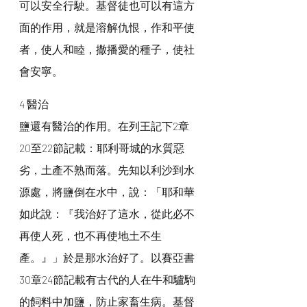
可以安全行駛。基督徒也可以有這方
面的作用，就是溶解仇恨，作和平使
者，使人和睦，撒播愛的種子，使社
會安寧。
4 醫治
鹽還有醫治的作用。在列王記下2章
20至22節記載：耶利哥城的水質惡
劣，土產不熟而落。先知以利沙到水
源處，將鹽倒在水中，說：「耶和華
如此說：『我治好了這水，從此必不
再使人死，也不再使地土不生
產。』」於是那水治好了。以賽亞書
30章24節記載有古代的人在牛和驢駒
的飼料中加鹽，防止家畜生病。基督