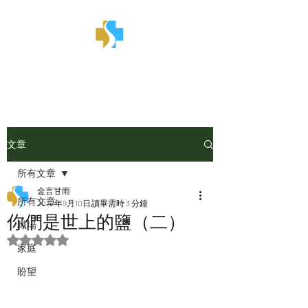
金言甘雨
文章
所有文章
金言甘雨
所有文章
2022年9月10日
讀畢需時 3 分鐘
你們是世上的鹽（二）
職場
評等為 NaN（最高為 5 顆星）。
家庭
盼望