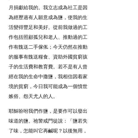
月捐獻給我的。我立志成為社工是因
為經歷過有人願意成為鹽，使我的生
活變得豐足和美好。從前我做過的工
作包括照顧孤兒和老人、推動過的工
作有餽送二手傢俬；今天仍然在推動
的服事有餽送糧食、資助外國貧窮孩
子的生活費和教育費。若不是有人曾
經在我的生命中撒鹽，我相信因着家
境的貧窮，今日我可能成為一個憤世
嫉俗、怨天尤人的人。
耶穌吩咐我們作鹽，是要作可以發出
味道的鹽。祂警戒門徒說：「鹽若失
了味，怎能叫它再鹹呢？以後無用，