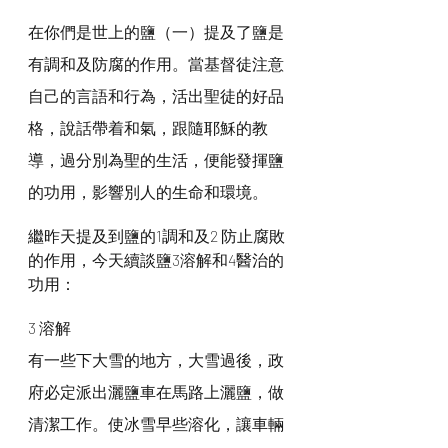
在你們是世上的鹽（一）提及了鹽是
有調和及防腐的作用。當基督徒注意
自己的言語和行為，活出聖徒的好品
格，說話帶着和氣，跟隨耶穌的教
導，過分別為聖的生活，便能發揮鹽
的功用，影響別人的生命和環境。
繼昨天提及到鹽的1調和及2 防止腐敗
的作用，今天續談鹽3溶解和4醫治的
功用：
3 溶解
有一些下大雪的地方，大雪過後，政
府必定派出灑鹽車在馬路上灑鹽，做
清潔工作。使冰雪早些溶化，讓車輛