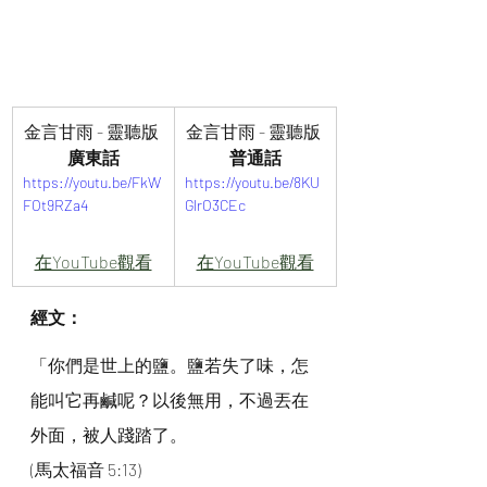
金言甘雨 - 靈聽版 
金言甘雨 - 靈聽版 
廣東話
普通話
https://youtu.be/FkW
https://youtu.be/8KU
FOt9RZa4
GlrO3CEc
在YouTube觀看
在YouTube觀看
經文：
「你們是世上的鹽。鹽若失了味，怎
能叫它再鹹呢？以後無用，不過丟在
外面，被人踐踏了。
(馬太福音 5:13)