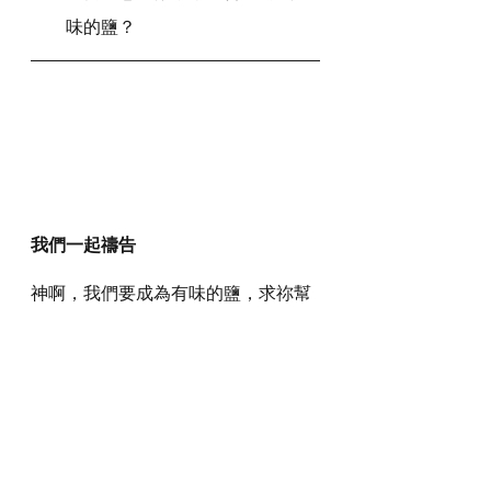
味的鹽？
我們一起禱告
神啊，我們要成為有味的鹽，求祢幫
助我們，叫我們可以發揮鹽的作用。
我們要警醒我們的言行，求祢使用我
們成為別人的祝福，能夠影響生命和
環境，由我們自己的家庭開始，延伸
至學校、職場、教會和社區。