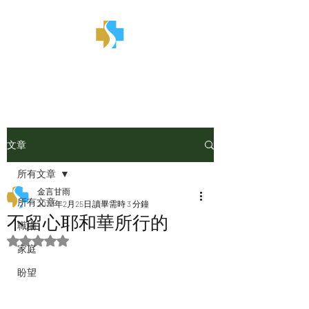
金言甘雨
文章
所有文章
金言甘雨
所有文章
2023年2月25日
讀畢需時 3 分鐘
不留心耶和華所行的
職場
評等為 NaN（最高為 5 顆星）。
家庭
盼望