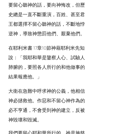
要留心聽神的話，要向神悔改，但歷
史總是一直不斷重演，百姓、甚至君
王都選擇不留心聽神的話，不斷地悖
逆神，導致神懲罰他們、厭棄他們。
在耶利米書 17章10節神藉耶利米先知
說：「我耶和華是鑒察人心、試驗人
肺腑的，要照各人所行的和他做事的
結果報應他。」
大衛在急難中呼求神的公義，他相信
神必拯救他。作惡和不留心神作為的
必不亨通，不會受到神的建立，反被
神毀壞和毀滅。
我們要留心耶和華所行的，祂是施慈