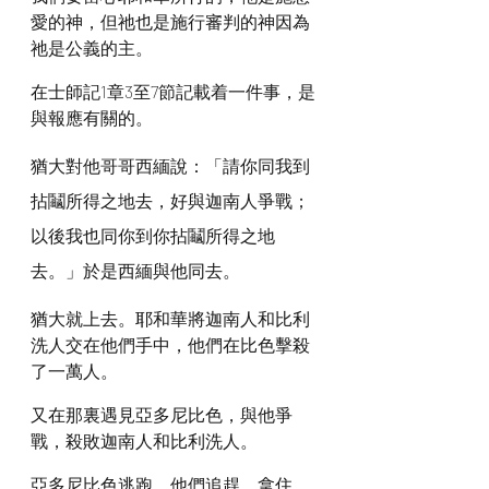
愛的神，但祂也是施行審判的神因為
祂是公義的主。
在士師記1章3至7節記載着一件事，是
與報應有關的。
猶大對他哥哥西緬說：「請你同我到
拈鬮所得之地去，好與迦南人爭戰；
以後我也同你到你拈鬮所得之地
去。」於是西緬與他同去。
猶大就上去。耶和華將迦南人和比利
洗人交在他們手中，他們在比色擊殺
了一萬人。
又在那裏遇見亞多尼比色，與他爭
戰，殺敗迦南人和比利洗人。
亞多尼比色逃跑，他們追趕，拿住